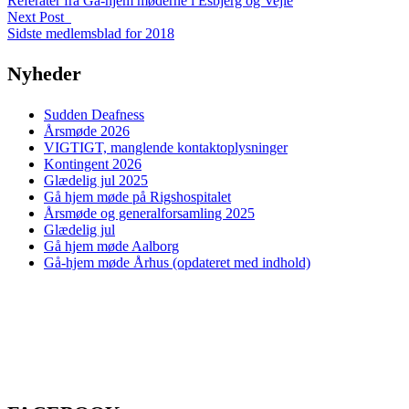
Referater fra Gå-hjem møderne i Esbjerg og Vejle
Next Post
Sidste medlemsblad for 2018
Nyheder
Sudden Deafness
Årsmøde 2026
VIGTIGT, manglende kontaktoplysninger
Kontingent 2026
Glædelig jul 2025
Gå hjem møde på Rigshospitalet
Årsmøde og generalforsamling 2025
Glædelig jul
Gå hjem møde Aalborg
Gå-hjem møde Århus (opdateret med indhold)