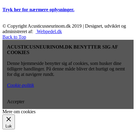
Tryk her for nærmere oplysninger.
© Copyright Acusticusneurinom.dk 2019 | Designet, udviklet og
administreret af:
Webpedel.dk
Back to Top
ACUSTICUSNEURINOM.DK BENYTTER SIG AF
COOKIES
Denne hjemmeside benytter sig af cookies, som husker dine
tidligere handlinger. På denne måde bliver det hurtigt og nemt
for dig at navigere rundt.
Cookie-politik
Accepter
Mere om cookies
Luk