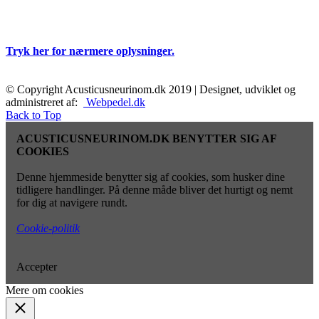
Tryk her for nærmere oplysninger.
© Copyright Acusticusneurinom.dk 2019 | Designet, udviklet og
administreret af:
Webpedel.dk
Back to Top
ACUSTICUSNEURINOM.DK BENYTTER SIG AF
COOKIES
Denne hjemmeside benytter sig af cookies, som husker dine
tidligere handlinger. På denne måde bliver det hurtigt og nemt
for dig at navigere rundt.
Cookie-politik
Accepter
Mere om cookies