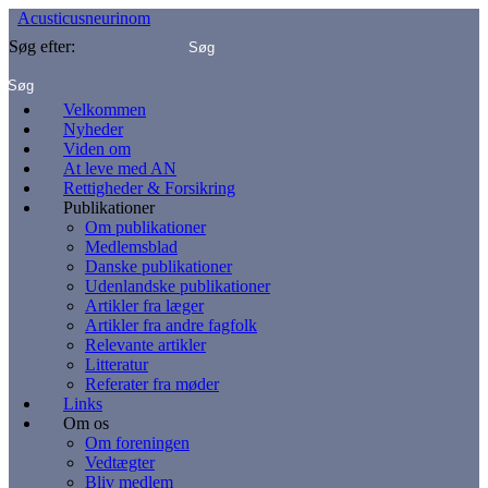
Acusticusneurinom
Søg efter:
Velkommen
Nyheder
Viden om
At leve med AN
Rettigheder & Forsikring
Publikationer
Om publikationer
Medlemsblad
Danske publikationer
Udenlandske publikationer
Artikler fra læger
Artikler fra andre fagfolk
Relevante artikler
Litteratur
Referater fra møder
Links
Om os
Om foreningen
Vedtægter
Bliv medlem