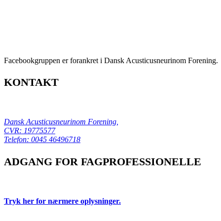
Facebookgruppen er forankret i Dansk Acusticusneurinom Forening.
KONTAKT
Dansk Acusticusneurinom Forening,
CVR: 19775577
Telefon:
0045 46496718
ADGANG FOR FAGPROFESSIONELLE
Tryk her for nærmere oplysninger.