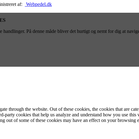
nistreret af:
Webpedel.dk
ES
 handlinger. På denne måde bliver det hurtigt og nemt for dig at navige
te through the website. Out of these cookies, the cookies that are cate
hird-party cookies that help us analyze and understand how you use this
ting out of some of these cookies may have an effect on your browsing 