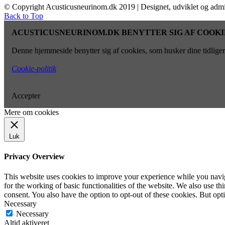
© Copyright Acusticusneurinom.dk 2019 | Designet, udviklet og admi
Back to Top
ACUSTICUSNEURINOM.DK BENYTTER SIG AF COOKI
Denne hjemmeside benytter sig af cookies, som husker dine tidligere
Cookie-politik
Accepter
Mere om cookies
Luk
Privacy Overview
This website uses cookies to improve your experience while you naviga
for the working of basic functionalities of the website. We also use t
consent. You also have the option to opt-out of these cookies. But op
Necessary
Necessary
Altid aktiveret