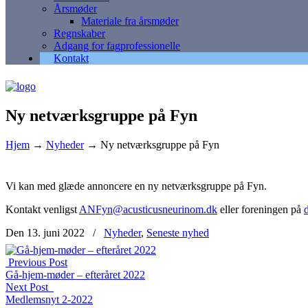
Årsmøder
Materiale fra årsmøder
Regnskaber
Adgang for fagprofessionelle
Kontakt
Ny netværksgruppe på Fyn
Hjem
→
Nyheder
→
Ny netværksgruppe på Fyn
Vi kan med glæde annoncere en ny netværksgruppe på Fyn.
Kontakt venligst
ANFyn@acusticusneurinom.dk
eller foreningen på
Den 13. juni 2022
/
Nyheder
,
Seneste nyhed
Previous Post
Gå-hjem-møder – efteråret 2022
Next Post
Medlemsnyt 2-2022