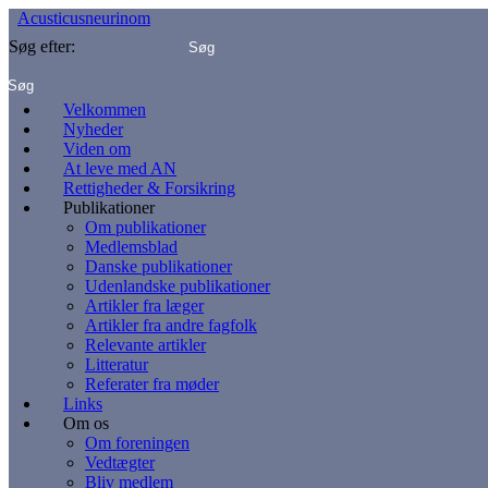
Acusticusneurinom
Søg efter:
Velkommen
Nyheder
Viden om
At leve med AN
Rettigheder & Forsikring
Publikationer
Om publikationer
Medlemsblad
Danske publikationer
Udenlandske publikationer
Artikler fra læger
Artikler fra andre fagfolk
Relevante artikler
Litteratur
Referater fra møder
Links
Om os
Om foreningen
Vedtægter
Bliv medlem