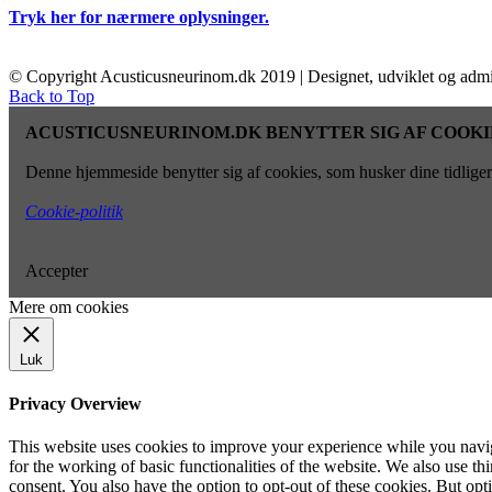
Tryk her for nærmere oplysninger.
© Copyright Acusticusneurinom.dk 2019 | Designet, udviklet og admi
Back to Top
ACUSTICUSNEURINOM.DK BENYTTER SIG AF COOKI
Denne hjemmeside benytter sig af cookies, som husker dine tidligere
Cookie-politik
Accepter
Mere om cookies
Luk
Privacy Overview
This website uses cookies to improve your experience while you naviga
for the working of basic functionalities of the website. We also use t
consent. You also have the option to opt-out of these cookies. But op