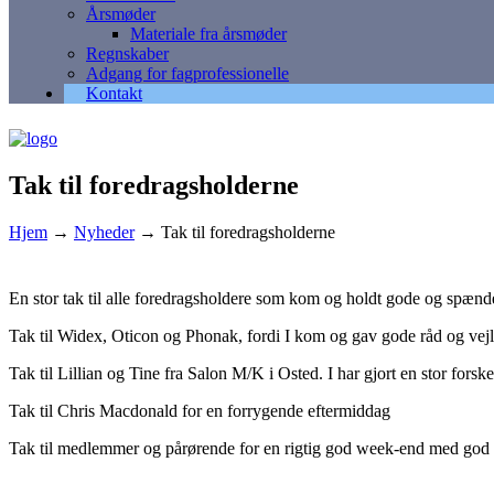
Årsmøder
Materiale fra årsmøder
Regnskaber
Adgang for fagprofessionelle
Kontakt
Tak til foredragsholderne
Hjem
→
Nyheder
→
Tak til foredragsholderne
En stor tak til alle foredragsholdere som kom og holdt gode og spænd
Tak til Widex, Oticon og Phonak, fordi I kom og gav gode råd og vej
Tak til Lillian og Tine fra Salon M/K i Osted. I har gjort en stor for
Tak til Chris Macdonald for en forrygende eftermiddag
Tak til medlemmer og pårørende for en rigtig god week-end med god 