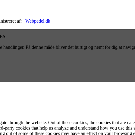
nistreret af:
Webpedel.dk
ES
 handlinger. På denne måde bliver det hurtigt og nemt for dig at navige
te through the website. Out of these cookies, the cookies that are cate
hird-party cookies that help us analyze and understand how you use this
ting out of some of these cookies may have an effect on your browsing 