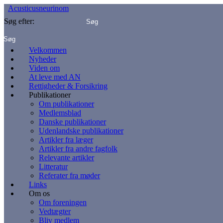
Acusticusneurinom
Søg efter:
Velkommen
Nyheder
Viden om
At leve med AN
Rettigheder & Forsikring
Publikationer
Om publikationer
Medlemsblad
Danske publikationer
Udenlandske publikationer
Artikler fra læger
Artikler fra andre fagfolk
Relevante artikler
Litteratur
Referater fra møder
Links
Om os
Om foreningen
Vedtægter
Bliv medlem