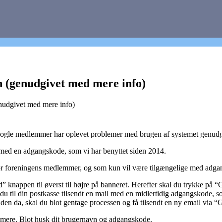
in (genudgivet med mere info)
enudgivet med mere info)
a nogle medlemmer har oplevet problemer med brugen af systemet genudgi
 med en adgangskode, som vi har benyttet siden 2014.
for foreningens medlemmer, og som kun vil være tilgængelige med adga
 knappen til øverst til højre på banneret. Herefter skal du trykke på 
år du til din postkasse tilsendt en mail med en midlertidig adgangskode,
 inden da, skal du blot gentage processen og få tilsendt en ny email vi
re mere. Blot husk dit brugernavn og adgangskode.