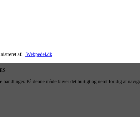
nistreret af:
Webpedel.dk
ES
 handlinger. På denne måde bliver det hurtigt og nemt for dig at navige