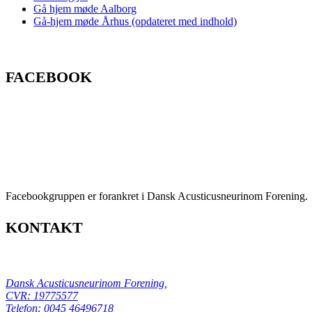
Gå hjem møde Aalborg
Gå-hjem møde Århus (opdateret med indhold)
FACEBOOK
Facebookgruppen er forankret i Dansk Acusticusneurinom Forening.
KONTAKT
Dansk Acusticusneurinom Forening,
CVR: 19775577
Telefon:
0045 46496718