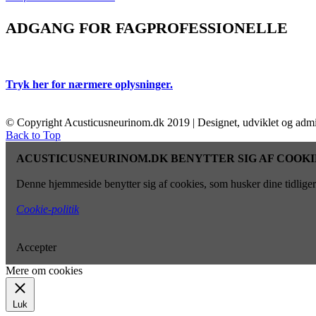
ADGANG FOR FAGPROFESSIONELLE
Tryk her for nærmere oplysninger.
© Copyright Acusticusneurinom.dk 2019 | Designet, udviklet og admi
Back to Top
ACUSTICUSNEURINOM.DK BENYTTER SIG AF COOKI
Denne hjemmeside benytter sig af cookies, som husker dine tidligere
Cookie-politik
Accepter
Mere om cookies
Luk