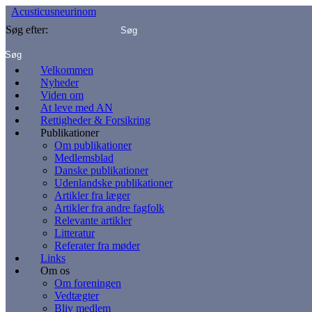
Acusticusneurinom
Søg efter:
Velkommen
Nyheder
Viden om
At leve med AN
Rettigheder & Forsikring
Publikationer
Om publikationer
Medlemsblad
Danske publikationer
Udenlandske publikationer
Artikler fra læger
Artikler fra andre fagfolk
Relevante artikler
Litteratur
Referater fra møder
Links
Om os
Om foreningen
Vedtægter
Bliv medlem