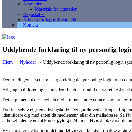
Årsmøder
Materiale fra årsmøder
Regnskaber
Adgang for fagprofessionelle
Kontakt
Uddybende forklaring til ny personlig log
Hjem
→
Nyheder
→
Uddybende forklaring til ny personlig login (g
Der er tidligere lavet et opslag omkring det personlige login, men d
Adgangen til foreningens medlemsblade har indtil nu været beskyttet
Det er planen, at der med tiden vil komme andre emner, som kun er 
Du skal selv vælge en adgangskode. Det gør du ved at bruge “Log ind”
identificere dig med enten dit medlemsnr. eller din mailadresse. Så f
at linket i denne email kun er gyldig i 24 timer. Hvis du ikke når det
Hvis du allerede har gjort det, og det virker – behøver du ikke at gø