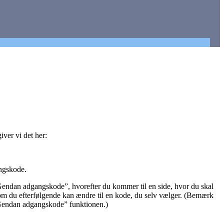
ver vi det her:
ngskode.
“Gendan adgangskode”, hvorefter du kommer til en side, hvor du skal
 som du efterfølgende kan ændre til en kode, du selv vælger. (Bemærk
a “Gendan adgangskode” funktionen.)