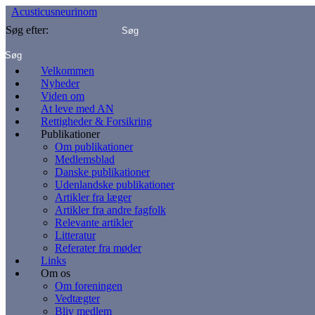
Acusticusneurinom
Søg efter:
Velkommen
Nyheder
Viden om
At leve med AN
Rettigheder & Forsikring
Publikationer
Om publikationer
Medlemsblad
Danske publikationer
Udenlandske publikationer
Artikler fra læger
Artikler fra andre fagfolk
Relevante artikler
Litteratur
Referater fra møder
Links
Om os
Om foreningen
Vedtægter
Bliv medlem