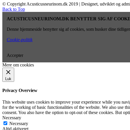
© Copyright Acusticusneurinom.dk 2019 | Designet, udviklet og admi
Back to Top
ACUSTICUSNEURINOM.DK BENYTTER SIG AF COOKI
Denne hjemmeside benytter sig af cookies, som husker dine tidligere
Cookie-politik
Accepter
Mere om cookies
Luk
Privacy Overview
This website uses cookies to improve your experience while you naviga
for the working of basic functionalities of the website. We also use t
consent. You also have the option to opt-out of these cookies. But op
Necessary
Necessary
Altid aktiveret