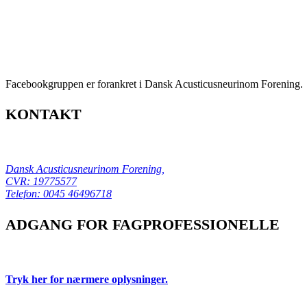
Facebookgruppen er forankret i Dansk Acusticusneurinom Forening.
KONTAKT
Dansk Acusticusneurinom Forening,
CVR: 19775577
Telefon:
0045 46496718
ADGANG FOR FAGPROFESSIONELLE
Tryk her for nærmere oplysninger.