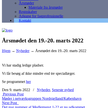
Årsmøder
Materiale fra årsmøder
Regnskaber
Adgang for fagprofessionelle
Kontakt
Årsmødet den 19.-20. marts 2022
Hjem
→
Nyheder
→
Årsmødet den 19.-20. marts 2022
Vi har stadig ledige pladser.
Vi får besøg af ikke mindre end tre speciallæger.
Se programmet
her
Den 9. marts 2022
/
Nyheder
,
Seneste nyhed
Previous Post
Møder i netværksgruppen Nordsjælland/København
Next Post
Det nye nummer af Medlemsnyt 1-22 er nu udkommet