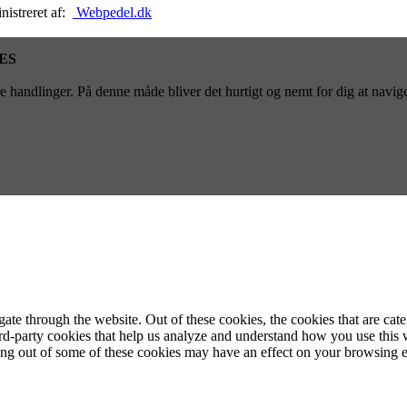
nistreret af:
Webpedel.dk
ES
 handlinger. På denne måde bliver det hurtigt og nemt for dig at navige
te through the website. Out of these cookies, the cookies that are cate
hird-party cookies that help us analyze and understand how you use this
ting out of some of these cookies may have an effect on your browsing 